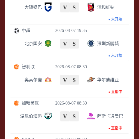
的平台回顾比赛精彩瞬间；我们还提供比赛视频、集
V
S
大阪钢巴
浦和红钻
锦等内容，让您随时随地畅享体育盛宴。 总而言之，
未开始
切尔西vs阿森纳直播
致力于为您带来最优质、最便捷的
中超
2026-08-07 19:35
体育赛事观看体验；无论您是NBA迷还是足球爱好
者，我们都能满足您的观赛需求，让您尽情享受体育
V
S
北京国安
深圳新鹏城
的魅力。选择
切尔西vs阿森纳直播
，就是选择了与全
球体育爱好者一同分享激情的机会！
未开始
智利联
2026-08-07 08:30
V
S
奥索尔诺
华尔迪维亚
直播中
加精英联
2026-08-07 08:30
V
S
温尼伯海熊
萨斯卡通曼巴
直播中