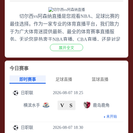
切尔西vs阿森纳直播
是您观看NBA、足球比赛的
最佳选择。作为一家专业的体育直播平台，我们致力
于为广大体育迷提供最新、最全的体育赛事直播服
务。无论您是热衷于NBA直播、CBA直播，还是对足
球直播、欧洲杯直播、五大联赛直播（包括英超直
展开全文
播、意甲直播、法甲直播、德甲直播、西甲直播）感
兴趣，我们都能满足您的观赛需求。 在
切尔西vs阿森
今日赛事
纳直播
平台，您可以随时随地观看到高清在线直播的
足球比赛。不论是英超、意甲、法甲、德甲还是西
即时赛事
足球直播
篮球直播
甲，我们都能为您呈现每一场比赛的精彩瞬间，让您
日职联
2026-08-07 18:25
尽情感受足球带来的激情和乐趣，与此同时，我们也
提供NBA直播等热门赛事的直播服务，确保您不会错
V
S
横滨水手
鹿岛鹿角
过任何一场精彩的比赛。 除了直播服务，
切尔西vs阿
森纳直播
还为您提供足球录像、欧洲杯录像、五大联
未开始
赛录像回放等体育比赛的录像回放服务。这意味着，
日职联
2026-08-07 18:30
即使您错过了某场比赛的直播，也可以随时通过我们