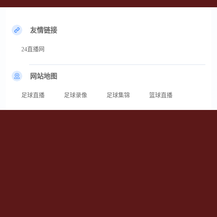
友情链接
24直播网
网站地图
足球直播
足球录像
足球集锦
篮球直播
篮球录像
篮球集锦
24直播网为您提供专业的上海申花直播、上海申花直播免费观看入口及上海申
花今晚直播高清无插件服务。未来30天申花赛程紧密，将接连迎战上海海港、
北京国安、山东泰山等劲旅。打开网页即看超清赛事，拒绝卡顿延迟。本文由
作者[噩梦]整理，伴您见证申花每场拼搏！
Copyright © 2026 上海申花直播_上海申花直播免费观看入口_上海申花今晚直
播高清无插件-24直播网 All rights reserved.
备案号：粤ICP备18041415号-1