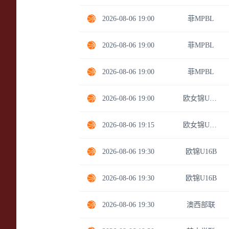
2026-08-06 19:00
菲MPBL
2026-08-06 19:00
菲MPBL
2026-08-06 19:00
菲MPBL
2026-08-06 19:00
欧女锦U18A级
2026-08-06 19:15
欧女锦U18A级
2026-08-06 19:30
欧锦U16B
2026-08-06 19:30
欧锦U16B
2026-08-06 19:30
澳西部联