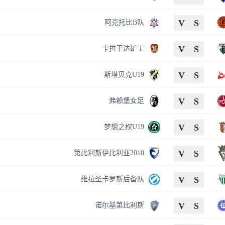
V
S
阿克托比B队
V
S
卡拉干达矿工
V
S
斯塔贝克U19
V
S
弗赖堡女足
V
S
梦想之权U19
V
S
第比利斯伊比利亚2010
V
S
维拉圣卡罗斯后备队
V
S
诺尔基第比利斯