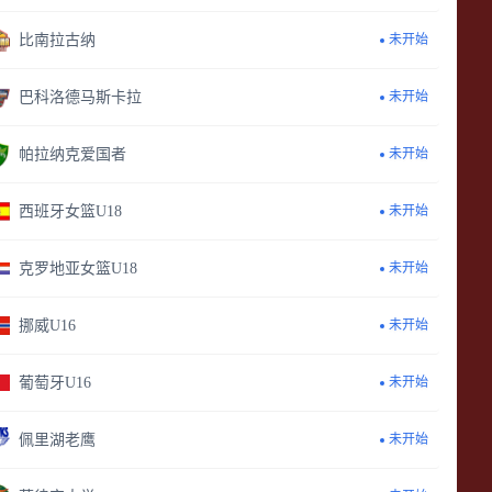
比南拉古纳
未开始
巴科洛德马斯卡拉
未开始
帕拉纳克爱国者
未开始
西班牙女篮U18
未开始
克罗地亚女篮U18
未开始
挪威U16
未开始
葡萄牙U16
未开始
佩里湖老鹰
未开始