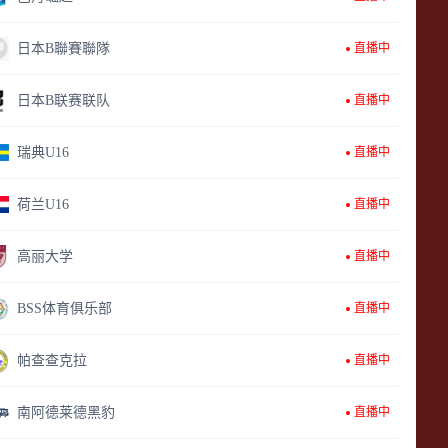
日本B聯賽聯隊
直播中
日本B联赛联队
直播中
瑞典U16
直播中
荷兰U16
直播中
高丽大学
直播中
BSS体育俱乐部
直播中
帕查查克拉
直播中
南阿德莱德黑豹
直播中