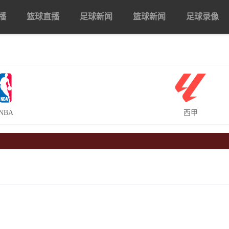
播
篮球直播
足球新闻
篮球新闻
足球录像
NBA
西甲