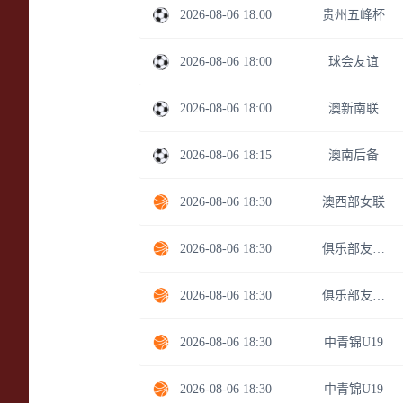
2026-08-06 18:00
贵州五峰杯
2026-08-06 18:00
球会友谊
2026-08-06 18:00
澳新南联
2026-08-06 18:15
澳南后备
2026-08-06 18:30
澳西部女联
2026-08-06 18:30
俱乐部友谊赛
2026-08-06 18:30
俱乐部友谊赛
2026-08-06 18:30
中青锦U19
2026-08-06 18:30
中青锦U19