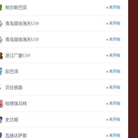
帕尔斯巴亚
未开始
青岛国信海天U19
未开始
青岛国信海天U19
未开始
浙江广厦U19
未开始
彭巴湾
未开始
贝拉铁路
未开始
哈德瑞马特
未开始
史兰姆
未开始
瓦赫达萨那
未开始