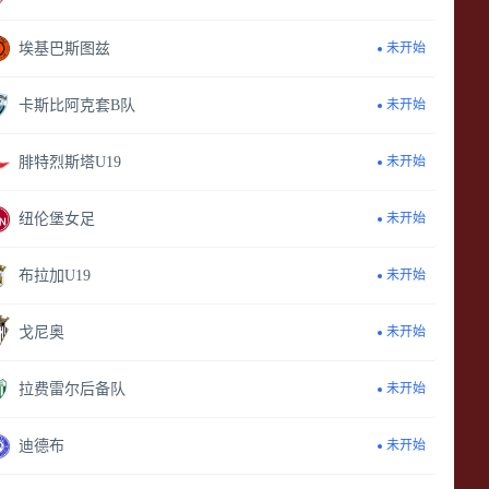
埃基巴斯图兹
未开始
卡斯比阿克套B队
未开始
腓特烈斯塔U19
未开始
纽伦堡女足
未开始
布拉加U19
未开始
戈尼奥
未开始
拉费雷尔后备队
未开始
迪德布
未开始