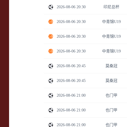
2026-08-06 20:30
印尼总杯
2026-08-06 20:30
中青锦U19
2026-08-06 20:30
中青锦U19
2026-08-06 20:30
中青锦U19
2026-08-06 20:45
莫桑冠
2026-08-06 20:45
莫桑冠
2026-08-06 21:00
也门甲
2026-08-06 21:00
也门甲
2026-08-06 21:00
也门甲