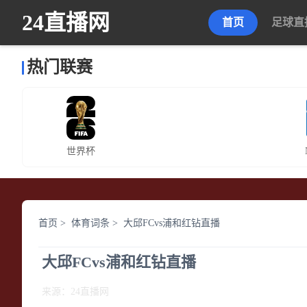
24直播网
首页
足球直
热门联赛
世界杯
首页
>
体育词条
>
大邱FCvs浦和红钻直播
大邱FCvs浦和红钻直播
来源：
24直播网