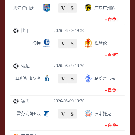
V
S
天津津门虎U20
广东广州豹U20
直播中
比甲
2026-08-09 19:30
V
S
根特
梅赫伦
直播中
俄超
2026-08-09 19:30
V
S
莫斯科迪纳摩
马哈奇卡拉
直播中
德丙
2026-08-09 19:30
V
S
霍芬海姆B队
罗斯托克
直播中