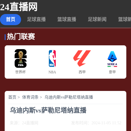
24直播网
首页
足球直播
篮球直播
足球新闻
篮球
热门联赛
世界杯
NBA
西甲
意甲
首页
>
体育词条
>
乌迪内斯vs萨勒尼塔纳直播
乌迪内斯vs萨勒尼塔纳直播
来源：
24直播网
发布时间：2024-11-05 11:52