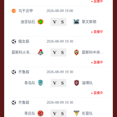
直播中
乌干达甲
2026-08-09 19:00
V
S
迪亚钻石
莱文斯顿
直播中
俄女超
2026-08-09 19:30
V
S
莫斯科火车头女足
莫斯科中央陆军女足
直播中
齐鲁超
2026-08-09 19:30
V
S
青岛队
淄博队
直播中
齐鲁超
2026-08-09 19:30
V
S
枣庄队
东营队