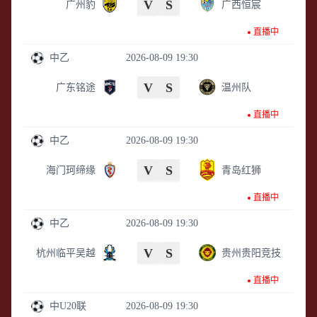
V
S
广州豹
广西恒宸
直播中
中乙
2026-08-09 19:30
V
S
广东铭途
温州队
直播中
中乙
2026-08-09 19:30
V
S
海门珂缔缘
青岛红狮
直播中
中乙
2026-08-09 19:30
V
S
杭州临平吴越
贵州贵阳竞技
直播中
中U20联
2026-08-09 19:30