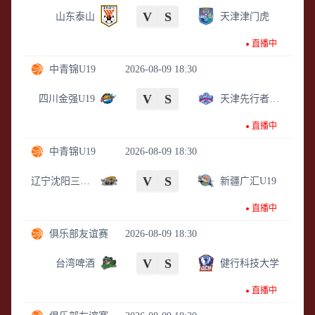
以随时通过我们的平台回顾比赛精彩瞬间；我们还提
V
S
山东泰山
天津津门虎
供比赛视频、集锦等内容，让您随时随地畅享体育盛
直播中
宴。 总而言之，
乌迪内斯vs萨勒尼塔纳直播
致力于为
中青锦U19
2026-08-09 18:30
您带来最优质、最便捷的体育赛事观看体验；无论您
是NBA迷还是足球爱好者，我们都能满足您的观赛需
V
S
四川金强U19
天津先行者U19
求，让您尽情享受体育的魅力。选择
乌迪内斯vs萨勒
尼塔纳直播
，就是选择了与全球体育爱好者一同分享
直播中
激情的机会！
中青锦U19
2026-08-09 18:30
V
S
辽宁沈阳三生U19
新疆广汇U19
直播中
俱乐部友谊赛
2026-08-09 18:30
V
S
台湾啤酒
健行科技大学
直播中