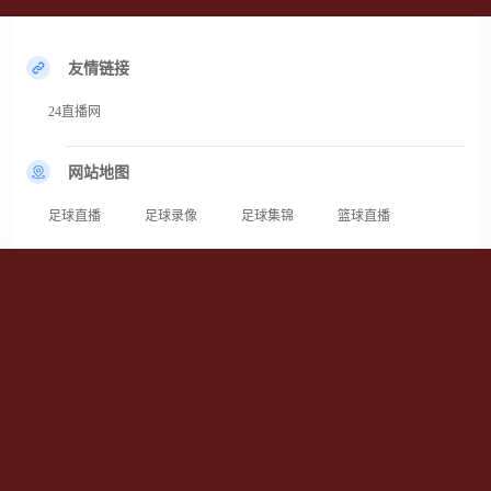
友情链接
24直播网
网站地图
足球直播
足球录像
足球集锦
篮球直播
篮球录像
篮球集锦
24直播网为您提供专业的上海申花直播、上海申花直播免费观看入口及上海申
花今晚直播高清无插件服务。未来30天申花赛程紧密，将接连迎战上海海港、
北京国安、山东泰山等劲旅。打开网页即看超清赛事，拒绝卡顿延迟。本文由
作者[噩梦]整理，伴您见证申花每场拼搏！
Copyright © 2026 上海申花直播_上海申花直播免费观看入口_上海申花今晚直
播高清无插件-24直播网 All rights reserved.
备案号：粤ICP备18041415号-1