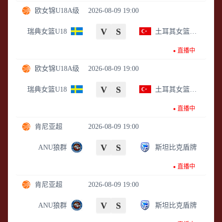
欧女锦U18A级
2026-08-09 19:00
V
S
瑞典女篮U18
土耳其女篮U18
直播中
欧女锦U18A级
2026-08-09 19:00
V
S
瑞典女篮U18
土耳其女篮U18
直播中
肯尼亚超
2026-08-09 19:00
V
S
ANU狼群
斯坦比克盾牌
直播中
肯尼亚超
2026-08-09 19:00
V
S
ANU狼群
斯坦比克盾牌