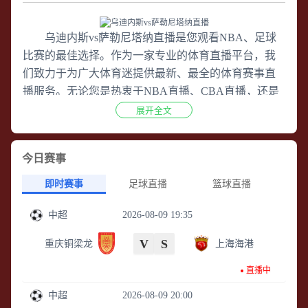
乌迪内斯vs萨勒尼塔纳直播
是您观看NBA、足球
比赛的最佳选择。作为一家专业的体育直播平台，我
们致力于为广大体育迷提供最新、最全的体育赛事直
播服务。无论您是热衷于NBA直播、CBA直播，还是
对足球直播、欧洲杯直播、五大联赛直播（包括英超
展开全文
直播、意甲直播、法甲直播、德甲直播、西甲直播）
感兴趣，我们都能满足您的观赛需求。 在
乌迪内斯vs
今日赛事
萨勒尼塔纳直播
平台，您可以随时随地观看到高清在
线直播的足球比赛。不论是英超、意甲、法甲、德甲
即时赛事
足球直播
篮球直播
还是西甲，我们都能为您呈现每一场比赛的精彩瞬
中超
2026-08-09 19:35
间，让您尽情感受足球带来的激情和乐趣，与此同
时，我们也提供NBA直播等热门赛事的直播服务，确
V
S
重庆铜梁龙
上海海港
保您不会错过任何一场精彩的比赛。 除了直播服务，
乌迪内斯vs萨勒尼塔纳直播
还为您提供足球录像、欧洲
直播中
杯录像、五大联赛录像回放等体育比赛的录像回放服
中超
2026-08-09 20:00
务。这意味着，即使您错过了某场比赛的直播，也可