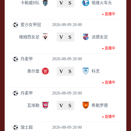
V
S
卡勒威B队
祖维火车头
直播中
爱沙女甲冠
2026-08-09 20:00
V
S
维姆西女足
派德女足
直播中
丹麦甲
2026-08-09 20:00
V
S
奥尔堡
科灵
直播中
丹麦甲
2026-08-09 20:00
V
S
瓦埃勒
希勒罗德
直播中
瑞士超
2026-08-09 20:00