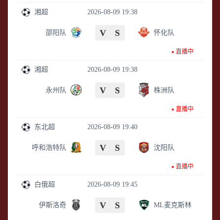
湘超
2026-08-09 19:38
V
S
邵阳队
怀化队
直播中
湘超
2026-08-09 19:38
V
S
永州队
株洲队
直播中
东北超
2026-08-09 19:40
V
S
呼和浩特队
沈阳队
直播中
白俄超
2026-08-09 19:45
V
S
伊斯洛奇
ML麦克斯林