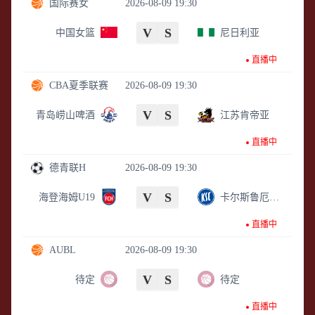
国际赛女
2026-08-09 19:30
V
S
中国女篮
尼日利亚
直播中
CBA夏季联赛
2026-08-09 19:30
V
S
青岛崂山啤酒
江苏肯帝亚
直播中
德青联H
2026-08-09 19:30
V
S
海登海姆U19
卡尔斯鲁厄U19
直播中
AUBL
2026-08-09 19:30
V
S
待定
待定
直播中