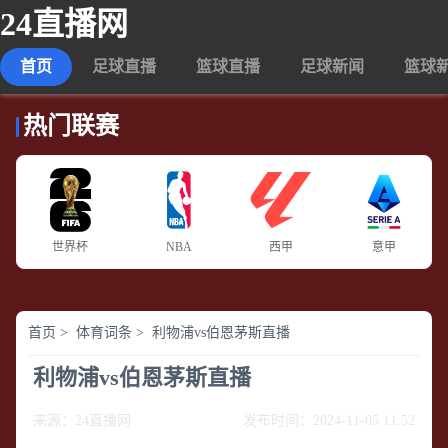
24直播网
首页
足球直播
篮球直播
足球新闻
篮球
热门联赛
世界杯
NBA
西甲
意甲
首页
>
体育词条
>
利物浦vs伯恩茅斯直播
利物浦vs伯恩茅斯直播
来源：
24直播网
发布时间：2024-11-05 11:52