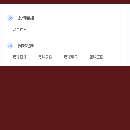
友情链接
24直播网
网站地图
足球直播
足球录像
足球集锦
篮球直播
篮球录像
篮球集锦
24直播网为您提供专业的上海申花直播、上海申花直播免费观看入口及上海申
花今晚直播高清无插件服务。未来30天申花赛程紧密，将接连迎战上海海港、
北京国安、山东泰山等劲旅。打开网页即看超清赛事，拒绝卡顿延迟。本文由
作者[噩梦]整理，伴您见证申花每场拼搏！
Copyright © 2026 上海申花直播_上海申花直播免费观看入口_上海申花今晚直
播高清无插件-24直播网 All rights reserved.
备案号：粤ICP备18041415号-1