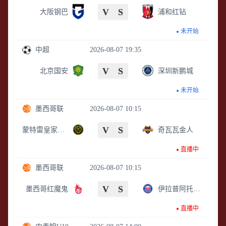
我们的平台回顾比赛精彩瞬间；我们还提供比赛视
V
S
大阪钢巴
浦和红钻
频、集锦等内容，让您随时随地畅享体育盛宴。 总而
未开始
言之，
利物浦vs伯恩茅斯直播
致力于为您带来最优
中超
2026-08-07 19:35
质、最便捷的体育赛事观看体验；无论您是NBA迷还
是足球爱好者，我们都能满足您的观赛需求，让您尽
V
S
北京国安
深圳新鹏城
情享受体育的魅力。选择
利物浦vs伯恩茅斯直播
，就
是选择了与全球体育爱好者一同分享激情的机会！
未开始
墨西哥联
2026-08-07 10:15
V
S
蒙特雷皇家部队
奇瓦瓦金人
直播中
墨西哥联
2026-08-07 10:15
V
S
墨西哥红魔鬼
伊拉普阿托草莓种植者
直播中