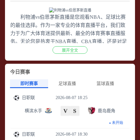
利物浦vs伯恩茅斯直播
是您观看NBA、足球比赛
的最佳选择。作为一家专业的体育直播平台，我们致
力于为广大体育迷提供最新、最全的体育赛事直播服
务。无论您是热衷于NBA直播、CBA直播，还是对足
球直播、欧洲杯直播、五大联赛直播（包括英超直
展开全文
播、意甲直播、法甲直播、德甲直播、西甲直播）感
兴趣，我们都能满足您的观赛需求。 在
利物浦vs伯恩
今日赛事
茅斯直播
平台，您可以随时随地观看到高清在线直播
的足球比赛。不论是英超、意甲、法甲、德甲还是西
即时赛事
足球直播
篮球直播
甲，我们都能为您呈现每一场比赛的精彩瞬间，让您
日职联
2026-08-07 18:25
尽情感受足球带来的激情和乐趣，与此同时，我们也
提供NBA直播等热门赛事的直播服务，确保您不会错
V
S
横滨水手
鹿岛鹿角
过任何一场精彩的比赛。 除了直播服务，
利物浦vs伯
恩茅斯直播
还为您提供足球录像、欧洲杯录像、五大
未开始
联赛录像回放等体育比赛的录像回放服务。这意味
日职联
2026-08-07 18:30
着，即使您错过了某场比赛的直播，也可以随时通过