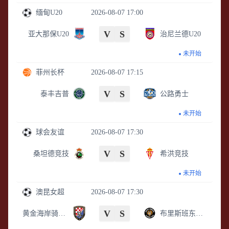
缅甸U20
2026-08-07 17:00
V
S
亚大那保U20
治尼兰德U20
未开始
菲州长杯
2026-08-07 17:15
V
S
泰丰吉普
公路勇士
未开始
球会友谊
2026-08-07 17:30
V
S
桑坦德竞技
希洪竞技
未开始
澳昆女超
2026-08-07 17:30
V
S
黄金海岸骑士女足
布里斯班东郊女足