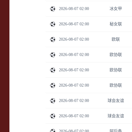
2026-08-07 02:00
冰女甲
2026-08-07 02:00
秘女联
2026-08-07 02:00
欧联
2026-08-07 02:00
欧协联
2026-08-07 02:00
欧协联
2026-08-07 02:00
欧协联
2026-08-07 02:00
球会友谊
2026-08-07 02:00
球会友谊
2026-08-07 02:00
阿后备