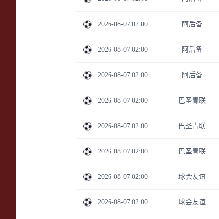
2026-08-07 02:00
阿后备
2026-08-07 02:00
阿后备
2026-08-07 02:00
阿后备
2026-08-07 02:00
巴圣青联
2026-08-07 02:00
巴圣青联
2026-08-07 02:00
巴圣青联
2026-08-07 02:00
球会友谊
2026-08-07 02:00
球会友谊