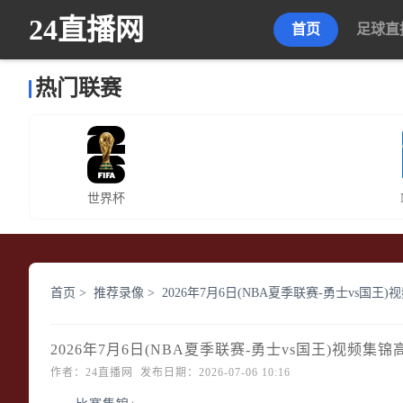
24直播网
首页
足球直
热门联赛
世界杯
首页
>
推荐录像
>
2026年7月6日(NBA夏季联赛-勇士vs国
2026年7月6日(NBA夏季联赛-勇士vs国王)视频集
作者：24直播网 发布日期：2026-07-06 10:16