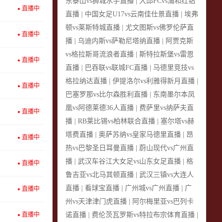
东泰山vs狮城水手直播
|
大邱FCvs浦和红钻
直播中
直播
|
中国女足U17vs云南佳仕景直播
|
埃弗
顿vs莱斯特城直播
|
尤文图斯vs佛罗伦萨直
直播中
播
|
乌迪内斯vs萨勒尼塔纳直播
|
阿贾克斯
vs格拉斯哥流浪者直播
|
斯特拉斯堡vs雷恩
直播中
直播
|
巴吞联vs联城FC直播
|
马德里竞技vs
格拉纳达直播
|
伊提洛尔vs利雅得新月直播
|
直播中
巴塞罗那vs比尔森胜利直播
|
东南墨尔本凤
凰vs阿德莱德36人直播
|
费萨里vs纳萨夫直
直播中
播
|
RB莱比锡vs柏林联合直播
|
塞尔塔vs赫
塔费直播
|
奥萨苏纳vs皇家马德里直播
|
昂
直播中
热vs巴黎圣日耳曼直播
|
蔚山现代vs广州直
播
|
武汉车谷江大女足vs山东女足直播
|
格
直播中
鲁吉亚vs北马其顿直播
|
武汉三镇vs大连人
直播
|
看球宝直播
|
广州城vs广州直播
|
广
直播中
州vs天津津门虎直播
|
阿尔梅里亚vs巴列卡
直播中
诺直播
|
费伦茨瓦罗斯vs特拉布宗体育直播
|