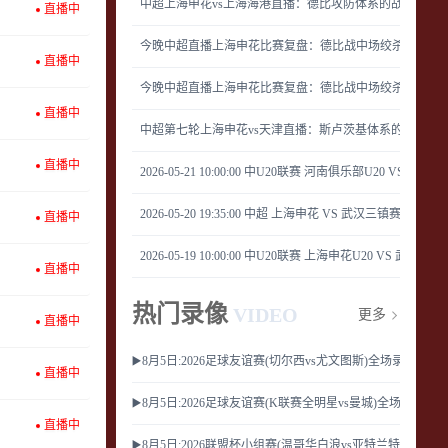
中超上海申花vs上海海港直播：德比攻防体系的战术博弈
直播中
今晚中超直播上海申花比赛复盘：德比战中场绞杀与防线崩塌
直播中
今晚中超直播上海申花比赛复盘：德比战中场绞杀与防线崩塌
直播中
中超第七轮上海申花vs天津直播：斯卢茨基体系的战术极
直播中
2026-05-21 10:00:00 中U20联赛 河南俱乐部U20 VS
2026-05-20 19:35:00 中超 上海申花 VS 武汉三镇赛后数
直播中
2026-05-19 10:00:00 中U20联赛 上海申花U20 VS 
直播中
热门录像
VIDEO
更多
直播中
▶️8月5日:2026足球友谊赛(切尔西vs尤文图斯)全场录像高
直播中
▶️8月5日:2026足球友谊赛(K联赛全明星vs曼城)全场录像
直播中
▶️8月5日:2026联盟杯小组赛(温哥华白浪vs亚特兰特)全