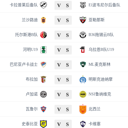
V
S
卡拉普莱后备队
El波韦尼尔后备队
V
S
兰沙路迪
亚勒那斯
V
S
托尔斯港B队
B36拖锡云B队
V
S
河明U19
乌拉恩B队U19
V
S
巴尼亚卢卡战士
ML麦克斯林
V
S
布拉加
明斯克迪纳摩
V
S
卢加诺
NSI鲁纳维克
V
S
瓦鲁尔
北西兰
V
S
史泰比亚
卡维塞