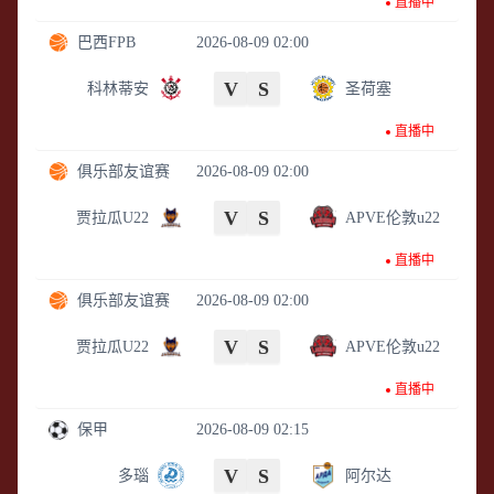
直播中
巴西FPB
2026-08-09 02:00
V
S
科林蒂安
圣荷塞
直播中
俱乐部友谊赛
2026-08-09 02:00
V
S
贾拉瓜U22
APVE伦敦u22
直播中
俱乐部友谊赛
2026-08-09 02:00
V
S
贾拉瓜U22
APVE伦敦u22
直播中
保甲
2026-08-09 02:15
V
S
多瑙
阿尔达