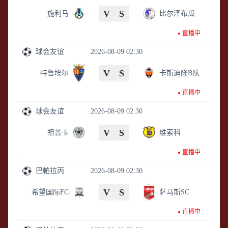
V
S
施利马
比尔泽布瓜
直播中
球会友谊
2026-08-09 02:30
V
S
特鲁埃尔
卡斯迪隆B队
直播中
球会友谊
2026-08-09 02:30
V
S
祖普卡
维索科
直播中
巴帕拉丙
2026-08-09 02:30
V
S
希望国际FC
萨马斯SC
直播中