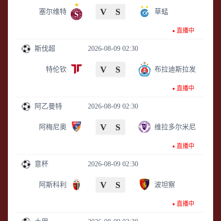
V
S
塞尔维特
草蜢
直播中
斯伐超
2026-08-09 02:30
V
S
特伦钦
布拉迪斯拉发
直播中
阿乙曼特
2026-08-09 02:30
V
S
阿梅尼奥
维拉多尔米尼
直播中
意杯
2026-08-09 02:30
V
S
阿斯科利
波坦察
直播中