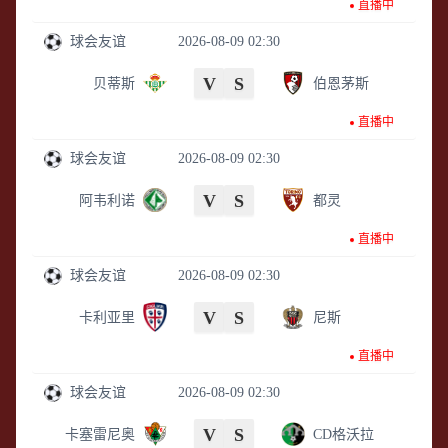
直播中
球会友谊
2026-08-09 02:30
V
S
贝蒂斯
伯恩茅斯
直播中
球会友谊
2026-08-09 02:30
V
S
阿韦利诺
都灵
直播中
球会友谊
2026-08-09 02:30
V
S
卡利亚里
尼斯
直播中
球会友谊
2026-08-09 02:30
V
S
卡塞雷尼奥
CD格沃拉