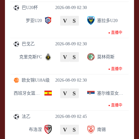
巴U20杯
2026-08-09 02:30
V
S
罗亚U20
塞拉多U20
直播中
巴戈乙
2026-08-09 02:30
V
S
克里克斯FC
莫林荷斯
直播中
欧女锦U18A级
2026-08-09 02:30
V
S
西班牙女篮U18
塞尔维亚女篮U18
直播中
法乙
2026-08-09 02:45
V
S
布洛涅
南锡