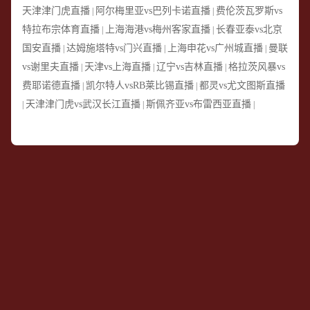
天津津门虎直播
阿尔梅里亚vs巴列卡诺直播
费伦茨瓦罗斯vs
|
|
特拉布宗体育直播
上海海港vs梅州客家直播
长春亚泰vs北京
|
|
国安直播
达姆施塔特vs门兴直播
上海申花vs广州城直播
曼联
|
|
|
vs谢里夫直播
天津vs上海直播
辽宁vs吉林直播
格拉茨风暴vs
|
|
|
费耶诺德直播
凯尔特人vsRB莱比锡直播
都灵vs尤文图斯直播
|
|
天津津门虎vs武汉长江直播
斯佩齐亚vs布雷西亚直播
|
|
|