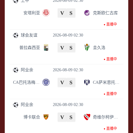
土甲
2026-08-09 02:30
V
S
安塔利亚
克斯欧仁古库
直播中
球会友谊
2026-08-09 02:30
V
S
普拉森西亚
圭久洛
直播中
阿业余
2026-08-09 02:30
V
S
CA巴托洛梅米特雷
CA萨米恩托德洪堡
直播中
阿业余
2026-08-09 02:30
V
S
博卡联合
奇维尔柯伊独立
直播中