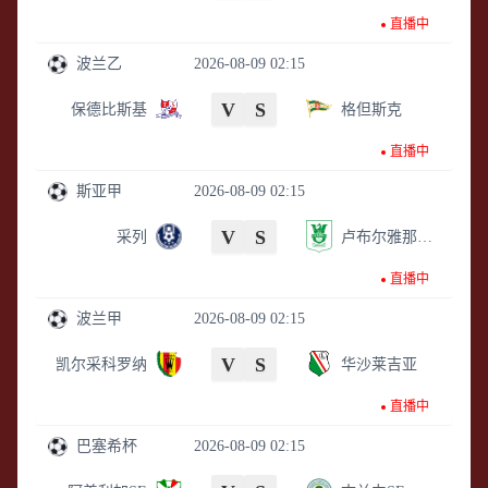
直播中
波兰乙
2026-08-09 02:15
V
S
保德比斯基
格但斯克
直播中
斯亚甲
2026-08-09 02:15
V
S
采列
卢布尔雅那奥林匹亚
直播中
波兰甲
2026-08-09 02:15
V
S
凯尔采科罗纳
华沙莱吉亚
直播中
巴塞希杯
2026-08-09 02:15