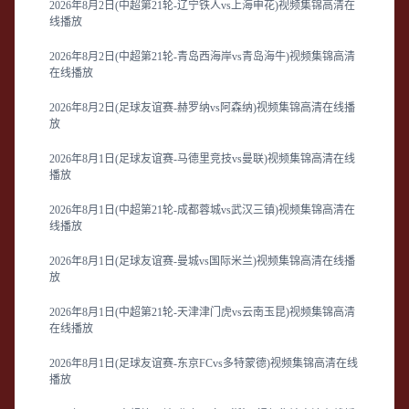
2026年8月2日(中超第21轮-辽宁铁人vs上海申花)视频集锦高清在
线播放
2026年8月2日(中超第21轮-青岛西海岸vs青岛海牛)视频集锦高清
在线播放
2026年8月2日(足球友谊赛-赫罗纳vs阿森纳)视频集锦高清在线播
放
2026年8月1日(足球友谊赛-马德里竞技vs曼联)视频集锦高清在线
播放
2026年8月1日(中超第21轮-成都蓉城vs武汉三镇)视频集锦高清在
线播放
2026年8月1日(足球友谊赛-曼城vs国际米兰)视频集锦高清在线播
放
2026年8月1日(中超第21轮-天津津门虎vs云南玉昆)视频集锦高清
在线播放
2026年8月1日(足球友谊赛-东京FCvs多特蒙德)视频集锦高清在线
播放