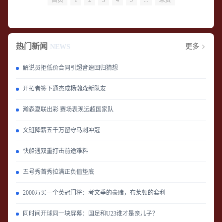
首页
1
2
3
4
5
...
末页
热门新闻
更多
NEWS
解说员拒低价合同引超音速回归猜想
开拓者签下通杰成杨瀚森新队友
瀚森夏联出彩 赛场表现远超国家队
文班降薪五千万留守马刺冲冠
快船遇双重打击前途难料
五号秀首秀拉满正负值垫底
2000万买一个英冠门将：考文垂的豪赌，布莱顿的套利
同时间开球同一块屏幕：国足和U23谁才是亲儿子？