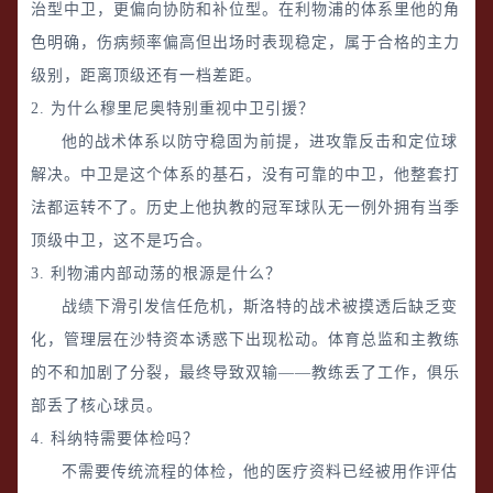
治型中卫，更偏向协防和补位型。在利物浦的体系里他的角
色明确，伤病频率偏高但出场时表现稳定，属于合格的主力
级别，距离顶级还有一档差距。
2. 为什么穆里尼奥特别重视中卫引援？
他的战术体系以防守稳固为前提，进攻靠反击和定位球
解决。中卫是这个体系的基石，没有可靠的中卫，他整套打
法都运转不了。历史上他执教的冠军球队无一例外拥有当季
顶级中卫，这不是巧合。
3. 利物浦内部动荡的根源是什么？
战绩下滑引发信任危机，斯洛特的战术被摸透后缺乏变
化，管理层在沙特资本诱惑下出现松动。体育总监和主教练
的不和加剧了分裂，最终导致双输——教练丢了工作，俱乐
部丢了核心球员。
4. 科纳特需要体检吗？
不需要传统流程的体检，他的医疗资料已经被用作评估