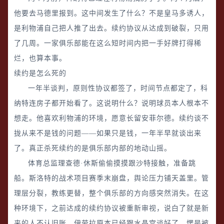
他要去马德里报到。这中间发生了什么？不是皇马多诱人，
是利物浦自己把人推了出去。续约协议从达成到破裂，只用
了几周。一家俱乐部能在这么短时间内把一手好牌打得稀
烂，也算本事。
续约是怎么死的
一年半谈判，原则性协议都签了，时间节点都定了，科
纳特连房子都开始看了。这说明什么？说明球员本人根本不
想走。他喜欢利物浦的环境，愿意长留安菲尔德。续约谈不
拢从来不是钱的问题——如果只是钱，一年半早就谈出来
了。真正杀死续约的是俱乐部内部的地动山摇。
体育总监理查德·休斯偷偷摸摸跟沙特接触，准备跳
船。斯洛特的战术项目赛季末崩盘，舆论压力铺天盖里。管
理层分裂，教练更替，整个俱乐部的方向感突然消失。在这
种环境下，之前达成的续约协议被重新审视，说白了就是新
来的人不认旧账。伊劳拉原本已经跟水晶宫谈好了，愣是被