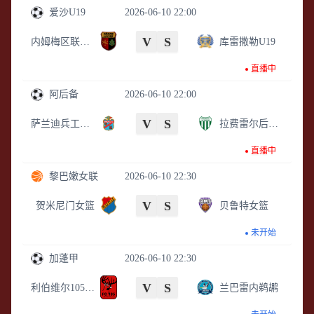
爱沙U19
2026-06-10 22:00
V
S
内姆梅区联U19
库雷撒勒U19
直播中
阿后备
2026-06-10 22:00
V
S
萨兰迪兵工厂后备队
拉费雷尔后备队
直播中
黎巴嫩女联
2026-06-10 22:30
V
S
贺米尼门女篮
贝鲁特女篮
未开始
加蓬甲
2026-06-10 22:30
V
S
利伯维尔105FC
兰巴雷内鹈鹕