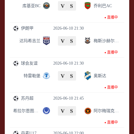
V
S
库基亚BC
乔利巴AC
直播中
伊朗甲
2026-06-10 21:30
V
S
达玛希吉兰
梅斯沙赫尔巴巴克
直播中
球会友谊
2026-06-10 21:30
V
S
特雷勒堡
奥斯达
直播中
苏丹超
2026-06-10 21:45
V
S
希拉尔恩图曼B队
阿尔梅瑞克B队
直播中
丹麦U17
2026-06-10 22:00