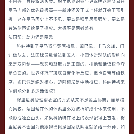
不用等，直接激活预案。穆里尼奥的参与更说明这笔交易在
皇马内部的优先级极高——新帅还没正式上任就开始干预引
援，这在皇马历史上不多见，要么是穆里尼奥强势，要么是
弗洛伦蒂诺给足了授权。大概率是两者兼有。
法国帮：助力还是隐患
科纳特到了皇马将与楚阿梅尼、姆巴佩、卡马文加、门
迪做队友，法国球员数量达到五人。小团体对球队的影响向
来是双刃剑——默契和凝聚力是正面的，排他和话语权争夺
是负面的。世界杯冠军班底自带化学反应，但也自带等级秩
序。姆巴佩是绝对核心，楚阿梅尼是中场枢纽，科纳特初来
乍到能分到多少话语权？
穆里尼奥管理更衣室的方式从来不是民主协商，而是核
心集权。法国帮在他的体系里必须被拆解成个体来使用，不
能形成独立山头。如果科纳特在场上的表现配得上首发，穆
里尼奥不会因为他跟姆巴佩是国家队队友就多给一分钟；如