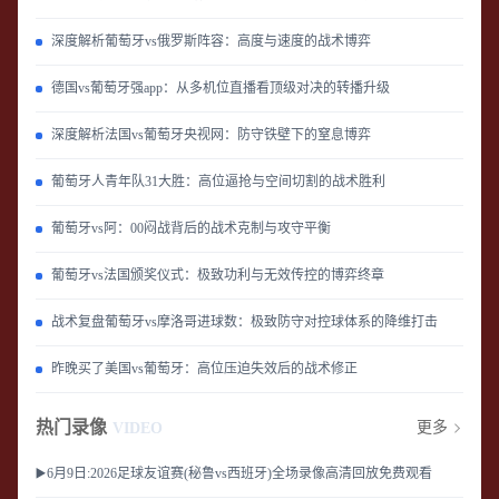
深度解析葡萄牙vs俄罗斯阵容：高度与速度的战术博弈
德国vs葡萄牙强app：从多机位直播看顶级对决的转播升级
深度解析法国vs葡萄牙央视网：防守铁壁下的窒息博弈
葡萄牙人青年队31大胜：高位逼抢与空间切割的战术胜利
葡萄牙vs阿：00闷战背后的战术克制与攻守平衡
葡萄牙vs法国颁奖仪式：极致功利与无效传控的博弈终章
战术复盘葡萄牙vs摩洛哥进球数：极致防守对控球体系的降维打击
昨晚买了美国vs葡萄牙：高位压迫失效后的战术修正
热门录像
更多
VIDEO
▶️6月9日:2026足球友谊赛(秘鲁vs西班牙)全场录像高清回放免费观看