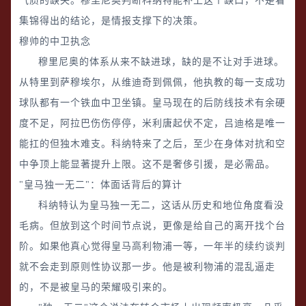
气质的缺失。穆里尼奥判断科纳特能补上这个缺口，不是看
集锦得出的结论，是情报支撑下的决策。
穆帅的中卫执念
穆里尼奥的体系从来不缺进球，缺的是不让对手进球。
从特里到萨穆埃尔，从维迪奇到佩佩，他执教的每一支成功
球队都有一个铁血中卫坐镇。皇马现在的后防线技术有余硬
度不足，阿拉巴伤伤停停，米利唐起伏不定，吕迪格是唯一
能扛的但独木难支。科纳特来了之后，至少在身体对抗和空
中争顶上能显著提升上限。这不是奢侈引援，是必需品。
"皇马独一无二"：体面话背后的算计
科纳特认为皇马独一无二，这话从历史和地位角度看没
毛病。但放到这个时间节点说，更像是给自己的离开找个台
阶。如果他真心觉得皇马高利物浦一等，一年半的续约谈判
就不会走到原则性协议那一步。他是被利物浦的混乱逼走
的，不是被皇马的荣耀吸引来的。