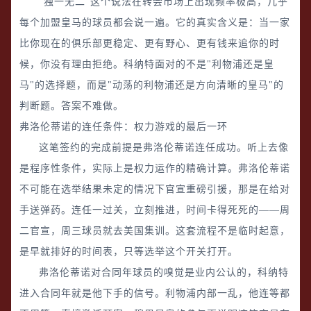
"独一无二"这个说法在转会市场上出现频率极高，几乎
每个加盟皇马的球员都会说一遍。它的真实含义是：当一家
比你现在的俱乐部更稳定、更有野心、更有钱来追你的时
候，你没有理由拒绝。科纳特面对的不是"利物浦还是皇
马"的选择题，而是"动荡的利物浦还是方向清晰的皇马"的
判断题。答案不难做。
弗洛伦蒂诺的连任条件：权力游戏的最后一环
这笔签约的完成前提是弗洛伦蒂诺连任成功。听上去像
是程序性条件，实际上是权力运作的精确计算。弗洛伦蒂诺
不可能在选举结果未定的情况下官宣重磅引援，那是在给对
手送弹药。连任一过关，立刻推进，时间卡得死死的——周
二官宣，周三球员就去美国集训。这套流程不是临时起意，
是早就排好的时间表，只等选举这个开关打开。
弗洛伦蒂诺对合同年球员的嗅觉是业内公认的，科纳特
进入合同年就是他下手的信号。利物浦内部一乱，他连等都