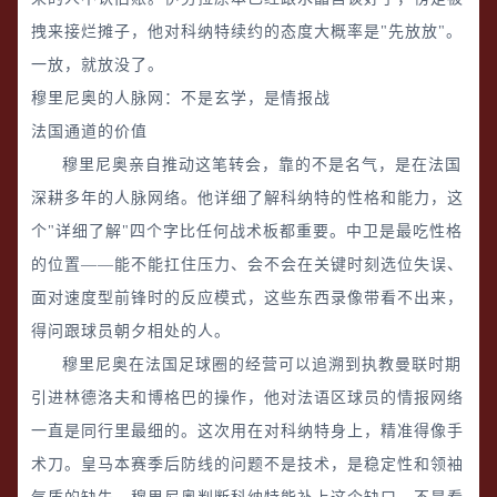
拽来接烂摊子，他对科纳特续约的态度大概率是"先放放"。
一放，就放没了。
穆里尼奥的人脉网：不是玄学，是情报战
法国通道的价值
穆里尼奥亲自推动这笔转会，靠的不是名气，是在法国
深耕多年的人脉网络。他详细了解科纳特的性格和能力，这
个"详细了解"四个字比任何战术板都重要。中卫是最吃性格
的位置——能不能扛住压力、会不会在关键时刻选位失误、
面对速度型前锋时的反应模式，这些东西录像带看不出来，
得问跟球员朝夕相处的人。
穆里尼奥在法国足球圈的经营可以追溯到执教曼联时期
引进林德洛夫和博格巴的操作，他对法语区球员的情报网络
一直是同行里最细的。这次用在对科纳特身上，精准得像手
术刀。皇马本赛季后防线的问题不是技术，是稳定性和领袖