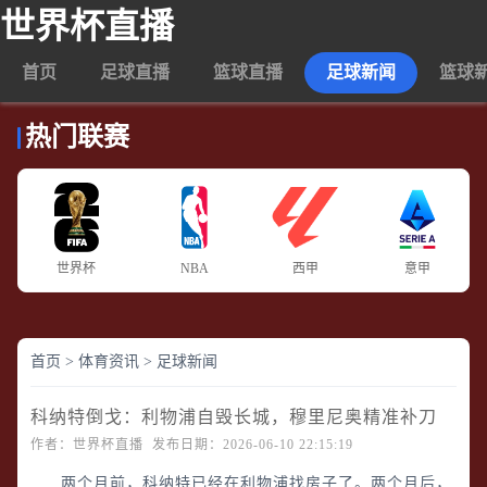
世界杯直播
首页
足球直播
篮球直播
足球新闻
篮球
热门联赛
世界杯
NBA
西甲
意甲
首页
>
体育资讯
>
足球新闻
科纳特倒戈：利物浦自毁长城，穆里尼奥精准补刀
作者：世界杯直播 发布日期：2026-06-10 22:15:19
两个月前，科纳特已经在利物浦找房子了。两个月后，