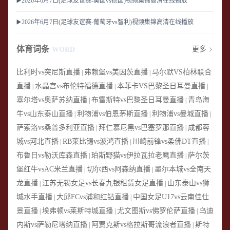
▶️2026年6月7日(足球友谊赛-美国vs德国)视频集锦高清在线播放
▶️2026年6月7日(足球友谊赛-葡萄牙vs智利)视频集锦高清在线播放
体育词条
更多
WORD
比利时vs突尼斯直播
弗赖堡vs美因茨直播
马尔默VS柏林联合
|
|
直播
水晶宫vs布伦特福德直播
本菲卡VS巴黎圣日耳曼直播
|
|
|
塞尔塔vs奥萨苏纳直播
布雷斯特vs巴黎圣日耳曼直播
青岛海
|
|
牛vs山东泰山直播
利物浦vs伯恩茅斯直播
利物浦vs曼城直播
|
|
|
萨索洛vs桑普多利亚直播
拜仁慕尼黑vs巴塞罗那直播
成都蓉
|
|
城vs河北直播
RB莱比锡vs波鸿直播
川崎前锋vs柔佛DT直播
|
|
|
布鲁日vs勒沃库森直播
珀斯野猫vs伊拉瓦拉老鹰直播
萨尔茨
|
|
堡红牛vsAC米兰直播
切尔西vs阿森纳直播
墨尔本城vs全南天
|
|
龙直播
江苏无锡女足vs长春九银租赁女足直播
山东泰山vs狮
|
|
城水手直播
大邱FCvs浦和红钻直播
中国女足U17vs云南佳仕
|
|
景直播
埃弗顿vs莱斯特城直播
尤文图斯vs佛罗伦萨直播
乌迪
|
|
|
内斯vs萨勒尼塔纳直播
阿贾克斯vs格拉斯哥流浪者直播
斯特
|
|