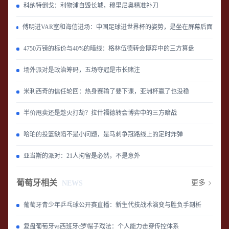
科纳特倒戈：利物浦自毁长城，穆里尼奥精准补刀
傅明进VAR室和海信进场：中国足球进世界杯的姿势，是坐在屏幕后面
4750万镑的标价与40%的暗线：格林伍德转会博弈中的三方算盘
场外派对是政治筹码，五场夺冠是市长赌注
米利西奇的信任轮回：热身赛输了要下课，亚洲杯赢了也没稳
半价甩卖还是趁火打劫？拉什福德转会博弈中的三方暗战
哈珀的投篮缺陷不是小问题，是马刺争冠路线上的定时炸弹
亚当斯的派对：21人拘留是必然，不是意外
葡萄牙相关
更多
NEWS
葡萄牙青少年乒乓球公开赛直播：新生代技战术演变与胜负手剖析
复盘葡萄牙vs西班牙c罗帽子戏法：个人能力击穿传控体系