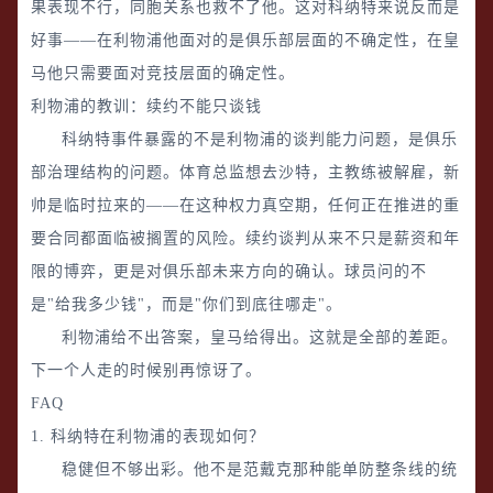
果表现不行，同胞关系也救不了他。这对科纳特来说反而是
好事——在利物浦他面对的是俱乐部层面的不确定性，在皇
马他只需要面对竞技层面的确定性。
利物浦的教训：续约不能只谈钱
科纳特事件暴露的不是利物浦的谈判能力问题，是俱乐
部治理结构的问题。体育总监想去沙特，主教练被解雇，新
帅是临时拉来的——在这种权力真空期，任何正在推进的重
要合同都面临被搁置的风险。续约谈判从来不只是薪资和年
限的博弈，更是对俱乐部未来方向的确认。球员问的不
是"给我多少钱"，而是"你们到底往哪走"。
利物浦给不出答案，皇马给得出。这就是全部的差距。
下一个人走的时候别再惊讶了。
FAQ
1. 科纳特在利物浦的表现如何？
稳健但不够出彩。他不是范戴克那种能单防整条线的统