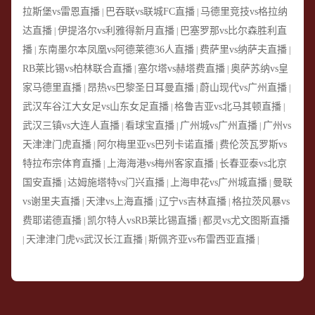
拉斯堡vs雷恩直播
巴吞联vs联城FC直播
马德里竞技vs格拉纳
|
|
达直播
伊提洛尔vs利雅得新月直播
巴塞罗那vs比尔森胜利直
|
|
播
东南墨尔本凤凰vs阿德莱德36人直播
费萨里vs纳萨夫直播
|
|
|
RB莱比锡vs柏林联合直播
塞尔塔vs赫塔费直播
奥萨苏纳vs皇
|
|
家马德里直播
昂热vs巴黎圣日耳曼直播
蔚山现代vs广州直播
|
|
|
武汉车谷江大女足vs山东女足直播
格鲁吉亚vs北马其顿直播
|
|
武汉三镇vs大连人直播
看球宝直播
广州城vs广州直播
广州vs
|
|
|
天津津门虎直播
阿尔梅里亚vs巴列卡诺直播
费伦茨瓦罗斯vs
|
|
特拉布宗体育直播
上海海港vs梅州客家直播
长春亚泰vs北京
|
|
国安直播
达姆施塔特vs门兴直播
上海申花vs广州城直播
曼联
|
|
|
vs谢里夫直播
天津vs上海直播
辽宁vs吉林直播
格拉茨风暴vs
|
|
|
费耶诺德直播
凯尔特人vsRB莱比锡直播
都灵vs尤文图斯直播
|
|
天津津门虎vs武汉长江直播
斯佩齐亚vs布雷西亚直播
|
|
|