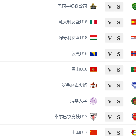
V
S
巴西兰钢铁公司
V
S
意大利女篮U18
V
S
匈牙利女篮U18
V
S
波黑U16
V
S
黑山U16
V
S
罗金厄姆火焰
V
S
清华大学
V
S
毕尔巴鄂竞技U17
V
S
中国U17