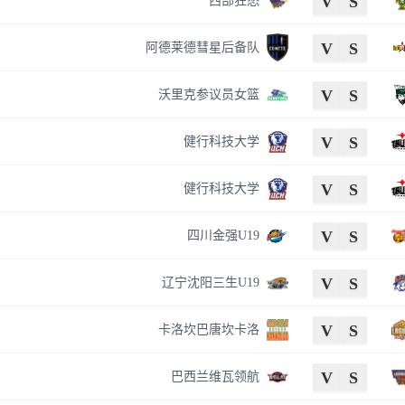
V
S
西部狂怒
V
S
阿德莱德彗星后备队
V
S
沃里克参议员女篮
V
S
健行科技大学
V
S
健行科技大学
V
S
四川金强U19
V
S
辽宁沈阳三生U19
V
S
卡洛坎巴唐坎卡洛
V
S
巴西兰维瓦领航