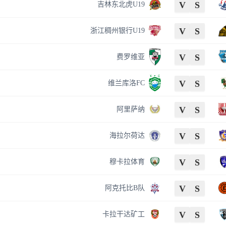
V
S
吉林东北虎U19
V
S
浙江稠州银行U19
V
S
费罗维亚
V
S
维兰库洛FC
V
S
阿里萨纳
V
S
海拉尔荷达
V
S
穆卡拉体育
V
S
阿克托比B队
V
S
卡拉干达矿工