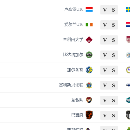
V
S
卢森堡U16
V
S
爱尔兰U16
V
S
早稻田大学
V
S
比达纳加尔
V
S
加尔各答
V
S
塞利斯贝瑞联
V
S
竞驰队
V
S
巴蜀府