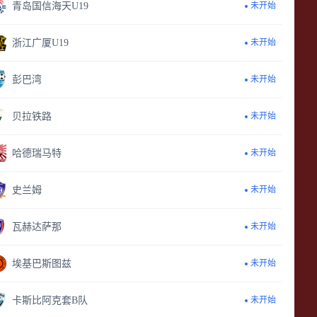
青岛国信海天U19
未开始
浙江广厦U19
未开始
彭巴湾
未开始
贝拉铁路
未开始
哈德瑞马特
未开始
史兰姆
未开始
瓦赫达萨那
未开始
埃基巴斯图兹
未开始
卡斯比阿克套B队
未开始