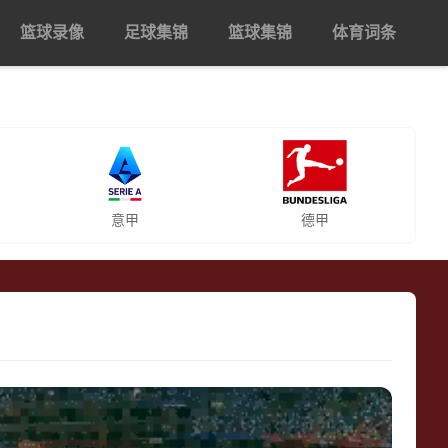
篮球录像
足球集锦
篮球集锦
体育词条
意甲
德甲