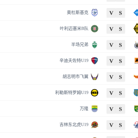
V
S
奥杜斯基克
V
S
叶利迈塞米B队
V
S
半场兄弟
V
S
辛迪夫佐特U19
V
S
胡志明市飞翼
V
S
利勒斯特罗姆U19
V
S
万隆
V
S
吉林东北虎U19